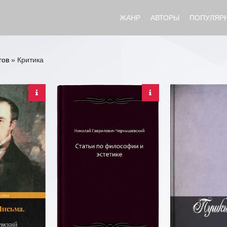
ЖАНР
АВТОРЫ
ПОПУЛЯР
гов
» Критика