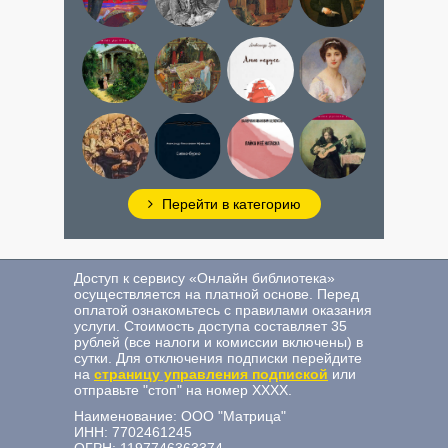
и змей
и наказание
русской
Война
Вишневый
Спящая
Алые
и мир.
сад
царевна
паруса
Книга
1
Горе
Лайка и
Сивко-
На
от
её
бурко
дне
ума
натаска
Перейти в категорию
Доступ к сервису «Онлайн библиотека»
осуществляется на платной основе. Перед
оплатой ознакомьтесь с правилами оказания
услуги. Стоимость доступа составляет 35
рублей (все налоги и комиссии включены) в
сутки. Для отключения подписки перейдите
на
страницу управления подпиской
или
отправьте "стоп" на номер ХХХХ.
Наименование: ООО "Матрица"
ИНН: 7702461245