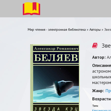
Мир чтения - электронная библиотека
»
Авторы
» Зве
Зве
Автор:
А
Описание
астроном
школьных
мастером
Жанр:
Пр
Возрастн
Теги:
Классическая п